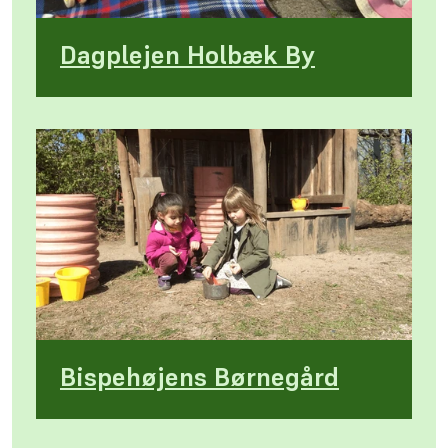
Dagplejen Holbæk By
Bispehøjens Børnegård