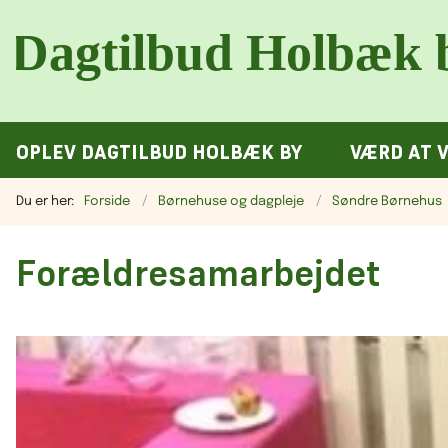
OPLEV DAGTILBUD HOLBÆK BY
VÆRD AT 
Du er her:
Forside
Børnehuse og dagpleje
Søndre Børnehus
Forældresamarbejdet