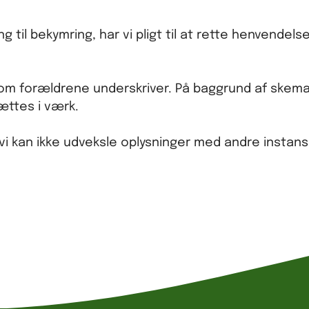
g til bekymring, har vi pligt til at rette henvendels
 forældrene underskriver. På baggrund af skemae
sættes i værk.
og vi kan ikke udveksle oplysninger med andre inst